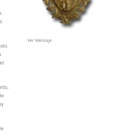
e.
us
Ver Mensaje
ado.
a
el
ito,
de
ay
de