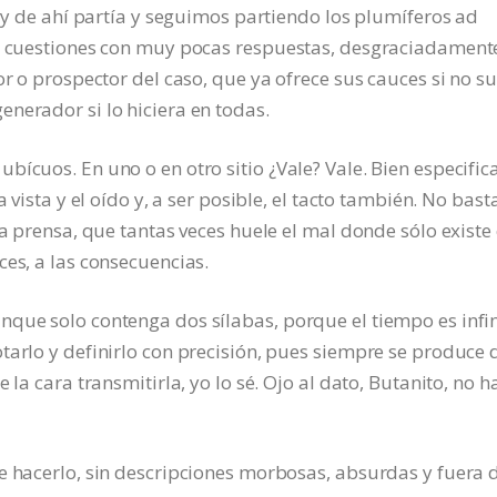
, y de ahí partía y seguimos partiendo los plumíferos ad
as cuestiones con muy pocas respuestas, desgraciadament
or o prospector del caso, que ya ofrece sus cauces si no s
nerador si lo hiciera en todas.
ícuos. En uno o en otro sitio ¿Vale? Vale. Bien especific
 vista y el oído y, a ser posible, el tacto también. No bast
la prensa, que tantas veces huele el mal donde sólo existe 
ces, a las consecuencias.
que solo contenga dos sílabas, porque el tiempo es infin
tarlo y definirlo con precisión, pues siempre se produce 
 la cara transmitirla, yo lo sé. Ojo al dato, Butanito, no h
e hacerlo, sin descripciones morbosas, absurdas y fuera 