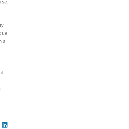
rse.
uy
 que
n a
al
n
a