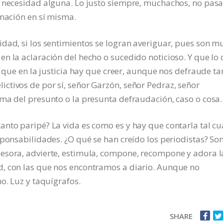
n necesidad alguna. Lo justo siempre, muchachos, no pasa
rmación en sí misma.
dad, si los sentimientos se logran averiguar, pues son m
n la aclaración del hecho o sucedido noticioso. Y que lo
, que en la justicia hay que creer, aunque nos defraude ta
ctivos de por sí, señor Garzón, señor Pedraz, señor
ma del presunto o la presunta defraudación, caso o cosa.
nto paripé? La vida es como es y hay que contarla tal cu
sponsabilidades. ¿O qué se han creído los periodistas? So
esora, advierte, estimula, compone, recompone y adora l
, con las que nos encontramos a diario. Aunque no
o. Luz y taquígrafos.
SHARE