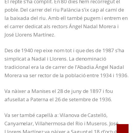
El repte s’ha complit. En 80 dies hem recorregut el
poble. Del carrer del riu Palància s’ix cap al camí de
la baixada del riu. Amb ell també pugem i entrem en
el carrer dedicat als rectors Ángel Nadal Morera i
José Llorens Martínez.
Des de 1940 rep eixe nom tot i que des de 1987 s’ha
simplicat a Nadal i Llorens. La denominació
tradicional era la de carrer de l’Abadia.Ángel Nadal
Morera va ser rector de la població entre 1934 i 1936.
Va nàixer a Manises el 28 de juny de 1897 i fou
afusellat a Paterna el 26 de setembre de 1936.
Va ser també capellà a: Vilanova de Castelló,
Canyamelar, Villahermosa del Rio i Museros. José
Llorens Martínez va nàixer a Sagunt el 18 d’octubre