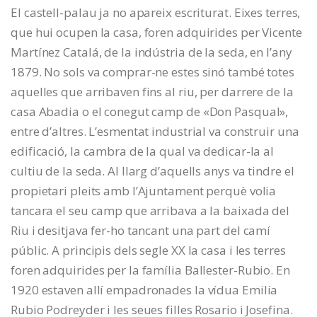
El castell-palau ja no apareix escriturat. Eixes terres,
que hui ocupen la casa, foren adquirides per Vicente
Martínez Catalá, de la indústria de la seda, en l’any
1879. No sols va comprar-ne estes sinó també totes
aquelles que arribaven fins al riu, per darrere de la
casa Abadia o el conegut camp de «Don Pasqual»,
entre d’altres. L’esmentat industrial va construir una
edificació, la cambra de la qual va dedicar-la al
cultiu de la seda. Al llarg d’aquells anys va tindre el
propietari pleits amb l’Ajuntament perquè volia
tancara el seu camp que arribava a la baixada del
Riu i desitjava fer-ho tancant una part del camí
públic. A principis dels segle XX la casa i les terres
foren adquirides per la família Ballester-Rubio. En
1920 estaven allí empadronades la vídua Emilia
Rubio Podreyder i les seues filles Rosario i Josefina.