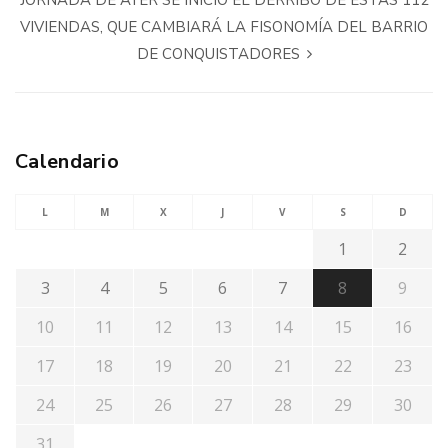
VIVIENDAS, QUE CAMBIARÁ LA FISONOMÍA DEL BARRIO
DE CONQUISTADORES
Calendario
L
M
X
J
V
S
D
1
2
3
4
5
6
7
8
9
10
11
12
13
14
15
16
17
18
19
20
21
22
23
24
25
26
27
28
29
30
31