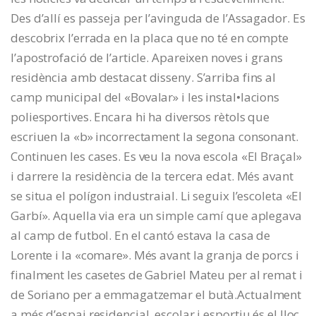
Des d’allí es passeja per l’avinguda de l’Assagador. Es
descobrix l’errada en la placa que no té en compte
l’apostrofació de l’article. Apareixen noves i grans
residència amb destacat disseny. S’arriba fins al
camp municipal del «Bovalar» i les instal•lacions
poliesportives. Encara hi ha diversos rètols que
escriuen la «b» incorrectament la segona consonant.
Continuen les cases. Es veu la nova escola «El Braçal»
i darrere la residència de la tercera edat. Més avant
se situa el polígon industraial. Li seguix l’escoleta «El
Garbí». Aquella via era un simple camí que aplegava
al camp de futbol. En el cantó estava la casa de
Lorente i la «comare». Més avant la granja de porcs i
finalment les casetes de Gabriel Mateu per al remat i
de Soriano per a emmagatzemar el butà.Actualment
a més d’espai residencial, escolar i esportiu és el lloc