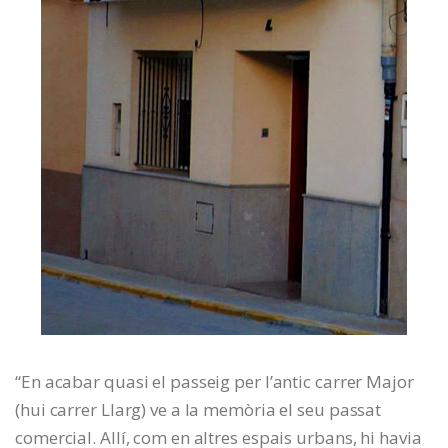
“En acabar quasi el passeig per l’antic carrer Major
(hui carrer Llarg) ve a la memòria el seu passat
comercial. Allí, com en altres espais urbans, hi havia