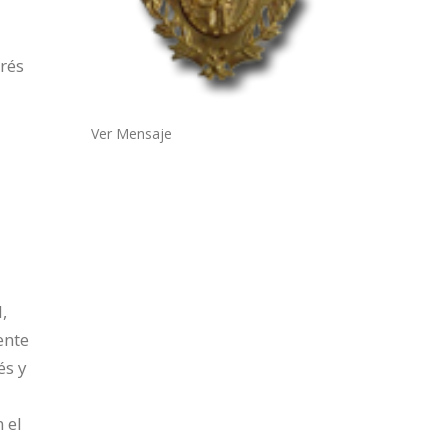
erés
Ver Mensaje
a
,
ente
és y
 el