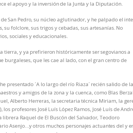
el apoyo y la inversión de la Junta y la Diputación.
 de San Pedro, su núcleo aglutinador, y he palpado el int
, su folclore, sus trigos y cebadas, sus artesanías. No
rios, sociales y educacionales.
tierra, y ya prefirieron históricamente ser segovianos a
ue burgaleses, que les cae al lado, con el gran centro de
 he presentado ´A lo largo del río Riaza´ recién salido de l
estros y amigos de la zona y la cuenca, como Blas Berzal
, Alberto Herreras, la secretaria técnica Miriam, la ger
, los profesores José Luís López Ramos, José Luís de Andr
la librera Raquel de El Buscón del Salvador, Teodoro
ario Asenjo…y otros muchos personajes actuantes del y en