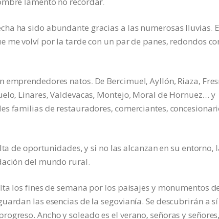
nombre lamento no recordar.
ha ha sido abundante gracias a las numerosas lluvias. E
e me volví por la tarde con un par de panes, redondos c
n emprendedores natos. De Bercimuel, Ayllón, Riaza, Fre
uelo, Linares, Valdevacas, Montejo, Moral de Hornuez… y
es familias de restauradores, comerciantes, concesionari
lta de oportunidades, y si no las alcanzan en su entorno, 
dación del mundo rural.
lta los fines de semana por los paisajes y monumentos d
uardan las esencias de la segovianía. Se descubrirán a sí
rogreso. Ancho y soleado es el verano, señoras y señores