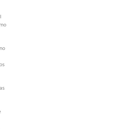
l
omo
sno
os
las
e
,