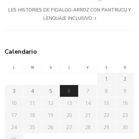
LES HISTORIES DE FIDALGO-ARROZ CON PANTRUCU Y
LENGUAJE INCLUSIVO.
Calendario
L
M
X
J
V
S
D
1
2
3
4
5
6
7
8
9
10
11
12
13
14
15
16
17
18
19
20
21
22
23
24
25
26
27
28
29
30