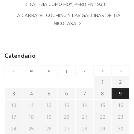
TAL DÍA COMO HOY, PERO EN 1933…
.LA CABRA, EL COCHINO Y LAS GALLINAS DE TÍA
NICOLASA.
Calendario
L
M
X
J
V
S
D
1
2
3
4
5
6
7
8
9
10
11
12
13
14
15
16
17
18
19
20
21
22
23
24
25
26
27
28
29
30