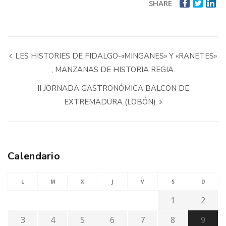
SHARE
LES HISTORIES DE FIDALGO-«MINGANES» Y «RANETES»
, MANZANAS DE HISTORIA REGIA.
II JORNADA GASTRONÓMICA BALCON DE
EXTREMADURA (LOBÓN)
Calendario
L
M
X
J
V
S
D
1
2
3
4
5
6
7
8
9