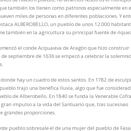
que también los tienen como patronos especialmente en e
mueven miles de personas en diferentes poblaciones. Y ent
, destaca ALBEROBELLO, un pueblo de unos 12.000 habitant
ne también en la agricultura su principal fuente de rique
 comenzó el conde Acquaviva de Aragòn que hizo construir
27 de septiembre de 1636 se empezó a celebrar la solemni
s.
ia donde hay un cuadro de estos santos. En 1782 de esculp
pueblo trajo una benéfica lluvia, algo que fue considera
eblo de Alberobello. En 1840 se funda la Venerable Cofr
gran impulso a la vida del Santuario que, tras sucesivas
de grandes proporciones.
 este pueblo sobresale el de una mujer del pueblo de Fasa