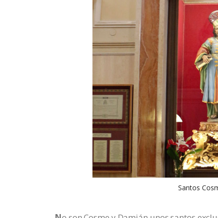
Santos Cosme
N
o son Cosme y Damián unos santos exclu