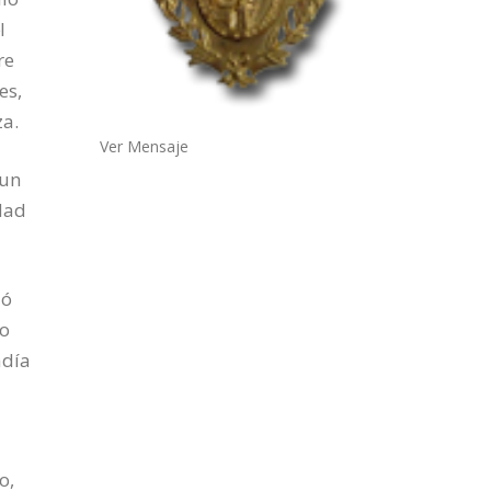
l
re
es,
za.
Ver Mensaje
 un
dad
ió
do
adía
o,