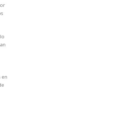
por
os
lo
gan
s en
de