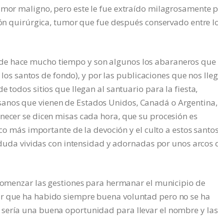
tumor maligno, pero este le fue extraído milagrosamente 
ción quirúrgica, tumor que fue después conservado entre l
de hace mucho tiempo y son algunos los abaraneros que 
on los santos de fondo), y por las publicaciones que nos lle
e todos sitios que llegan al santuario para la fiesta,
anos que vienen de Estados Unidos, Canadá o Argentina,
necer se dicen misas cada hora, que su procesión es
oco más importante de la devoción y el culto a estos santo
in duda vividas con intensidad y adornadas por unos arcos 
 comenzar las gestiones para hermanar el municipio de
ar que ha habido siempre buena voluntad pero no se ha
sería una buena oportunidad para llevar el nombre y las