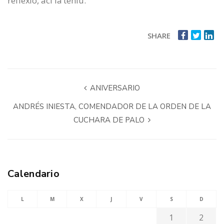
reflexió, ací la teniu.
SHARE
ANIVERSARIO
ANDRÉS INIESTA, COMENDADOR DE LA ORDEN DE LA
CUCHARA DE PALO
Calendario
L
M
X
J
V
S
D
1
2