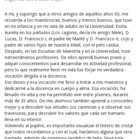
A mi, y supongo que a otros amigos de aquellos años 60, me
recuerda a los maestros/as, buenos y menos buenos, que tuve
en mi infancia y en mi vida de adulto en la Universidad: Doña
Aurelia en los párbulos (Los cagonis, decía mi amigo Mele), D.
Lucas, D. Francisco I, el padre de Mariló y D. Francisco II, cojo y
padre de varios hijos de nuestra edad, con el pelo caoba.
Después, en las Escuelas de Maestría y en la Universidad, tuve
extraordinarios profesores. De ellos aprendí buenas praxis y
adquirí conocimientos para desarrollar mi actividad profesional;
pero lo que realmente llenó mi vida fue forjar mi verdadera
vocación dirigida a la docencia.
Ese deseo y esa vocación me llevo a imitar a mis maestros y
dedicarme a la docencia en cuerpo y alma. Esa vocación, ha
llenado mi vida y me ha permitido vivir entre jóvenes, durante
más de 35 años. De mis alumnos tambien aprendi a conocerles
mejor y a descubrir sus virtudes sus carencias y a observar sus
travesuras, para descubrir los valores que cada ser humano
lleva en su interior.
Volviendo al pupitre, es importante visualizar el tintero de cristal
que todos recordamos y con el cual, hacíamos alguna que otra
trastada, además de ponernos perdidos de tinta. Sirva este