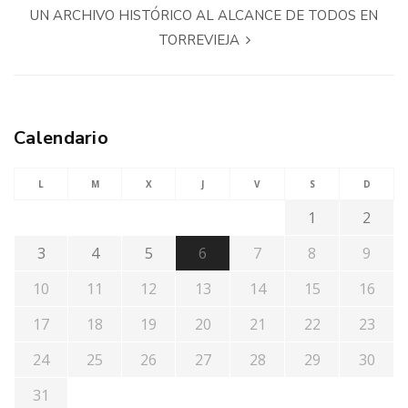
UN ARCHIVO HISTÓRICO AL ALCANCE DE TODOS EN
TORREVIEJA
Calendario
L
M
X
J
V
S
D
1
2
3
4
5
6
7
8
9
10
11
12
13
14
15
16
17
18
19
20
21
22
23
24
25
26
27
28
29
30
31