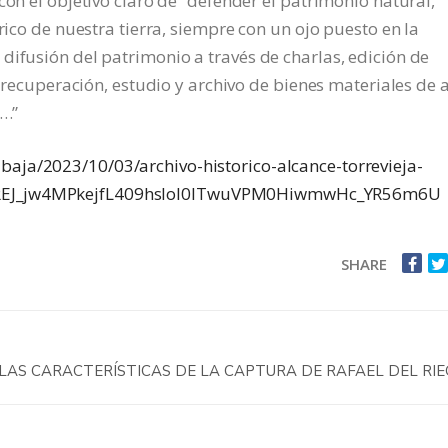
con el objetivo claro de “defender el patrimonio natural,
rico de nuestra tierra, siempre con un ojo puesto en la
difusión del patrimonio a través de charlas, edición de
, recuperación, estudio y archivo de bienes materiales de a
s…”
baja/2023/10/03/archivo-historico-alcance-torrevieja-
6REJ_jw4MPkejfL409hsIoI0lTwuVPM0HiwmwHc_YR56m6U
SHARE
 LAS CARACTERÍSTICAS DE LA CAPTURA DE RAFAEL DEL RI