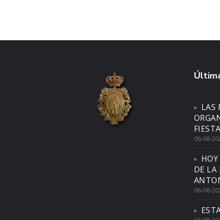
Última
LAS 
ORGAN
FIEST
06-08-20
HOY
DE LA
ANTON
06-08-20
EST