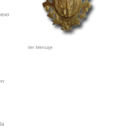
uevo
Ver Mensaje
én
la