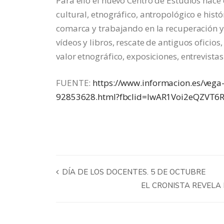
Para ello el nuevo Centro de Estudios nace 
cultural, etnográfico, antropológico e histó
comarca y trabajando en la recuperación y 
vídeos y libros, rescate de antiguos oficios
valor etnográfico, exposiciones, entrevista
FUENTE:
https://www.informacion.es/vega-
92853628.html?fbclid=IwAR1Voi2eQZVT
DÍA DE LOS DOCENTES. 5 DE OCTUBRE
EL CRONISTA REVELA