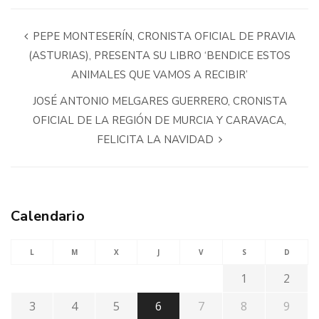
PEPE MONTESERÍN, CRONISTA OFICIAL DE PRAVIA
(ASTURIAS), PRESENTA SU LIBRO ‘BENDICE ESTOS
ANIMALES QUE VAMOS A RECIBIR’
JOSÉ ANTONIO MELGARES GUERRERO, CRONISTA
OFICIAL DE LA REGIÓN DE MURCIA Y CARAVACA,
FELICITA LA NAVIDAD
Calendario
L
M
X
J
V
S
D
1
2
3
4
5
6
7
8
9