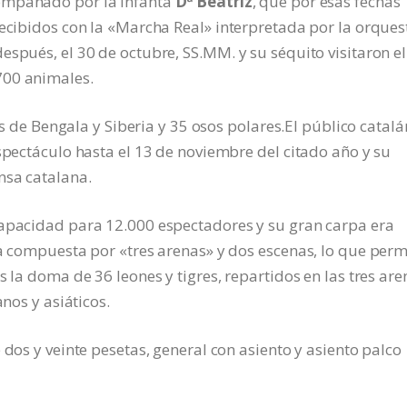
ompañado por la Infanta
Dª Beatriz
, que por esas fechas
recibidos con la «Marcha Real» interpretada por la orques
espués, el 30 de octubre, SS.MM. y su séquito visitaron el
700 animales.
res de Bengala y Siberia y 35 osos polares.El público catalá
espectáculo hasta el 13 de noviembre del citado año y su
nsa catalana.
apacidad para 12.000 espectadores y su gran carpa era
ba compuesta por «tres arenas» y dos escenas, lo que perm
s la doma de 36 leones y tigres, repartidos en las tres are
anos y asiáticos.
 dos y veinte pesetas, general con asiento y asiento palco