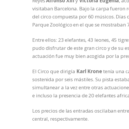
Reyes
Alfonso XIII
y
Victoria Eugenia
, ac
visitaban Barcelona. Bajo la carpa fueron 
del circo compuesta por 60 músicos. Días d
Parque Zoológico en el que se mostraban 
Entre ellos: 23 elefantes, 43 leones, 45 tig
pudo disfrutar de este gran circo y de su 
actuación fue muy bien acogida por la pre
El Circo que dirigía
Karl Krone
tenía una c
sostenida por seis mástiles. Su pista esta
simultanear a la vez entre otras actuacione
e incluso la presencia de 20 elefantes afric
Los precios de las entradas oscilaban entre
central, respectivamente.