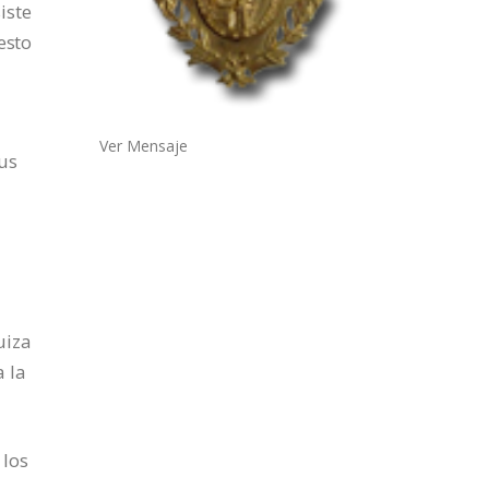
iste
esto
Ver Mensaje
sus
uiza
 la
 los