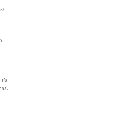
ta
n
itía
nas,