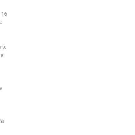
, 16
su
rte
ue
e
ra