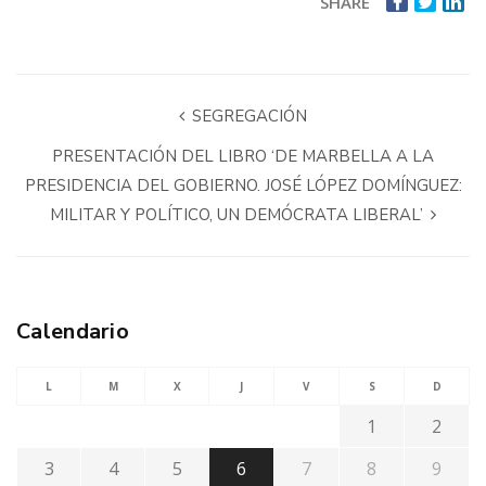
SHARE
SEGREGACIÓN
PRESENTACIÓN DEL LIBRO ‘DE MARBELLA A LA
PRESIDENCIA DEL GOBIERNO. JOSÉ LÓPEZ DOMÍNGUEZ:
MILITAR Y POLÍTICO, UN DEMÓCRATA LIBERAL’
Calendario
L
M
X
J
V
S
D
1
2
3
4
5
6
7
8
9