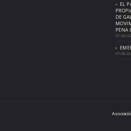
EL P
PROPI
DE GA
MOVIM
PENA 
07-08-20
EME
07-08-20
Asociació