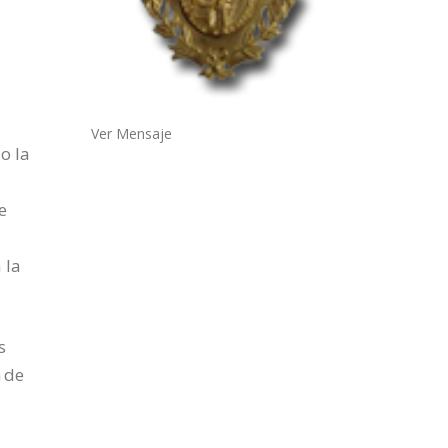
Ver Mensaje
o la
e
 la
s
 de