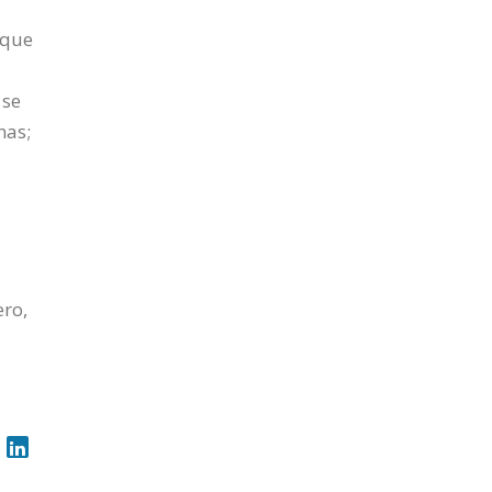
 que
 se
nas;
,
ero,