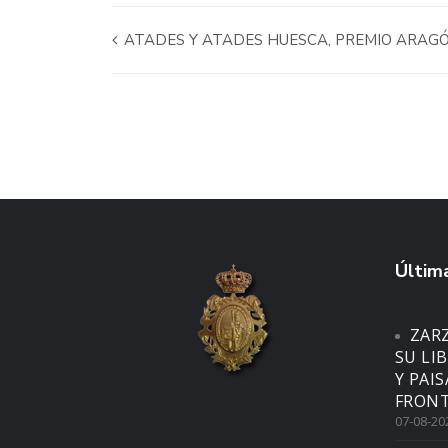
ATADES Y ATADES HUESCA, PREMIO ARAGÓ
Última
ZAR
SU LI
Y PAI
FRONT
07-08-20