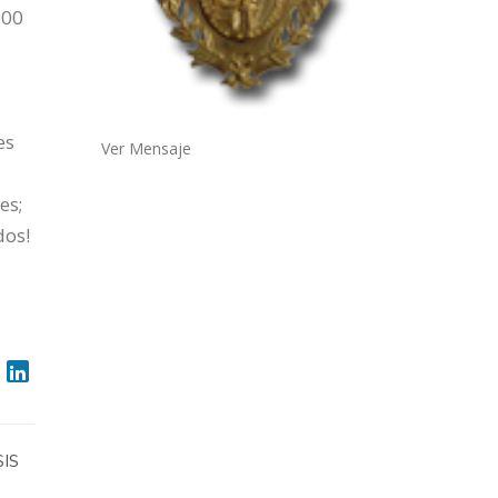
000
es
Ver Mensaje
es;
dos!
IS