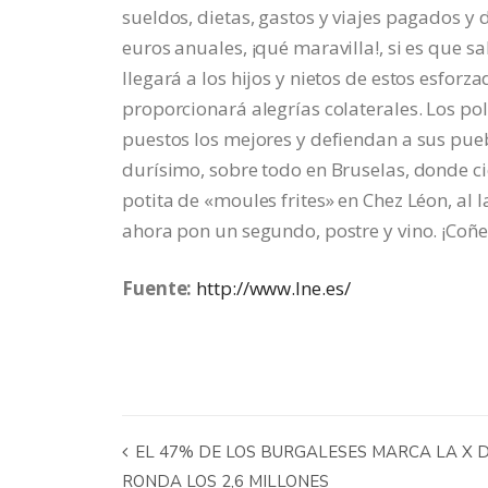
sueldos, dietas, gastos y viajes pagados y
euros anuales, ¡qué maravilla!, si es que s
llegará a los hijos y nietos de estos esforz
proporcionará alegrías colaterales. Los po
puestos los mejores y defiendan a sus pueb
durísimo, sobre todo en Bruselas, donde cie
potita de «moules frites» en Chez Léon, al l
ahora pon un segundo, postre y vino. ¡Coñe
Fuente:
http://www.lne.es/
EL 47% DE LOS BURGALESES MARCA LA X DE
RONDA LOS 2,6 MILLONES