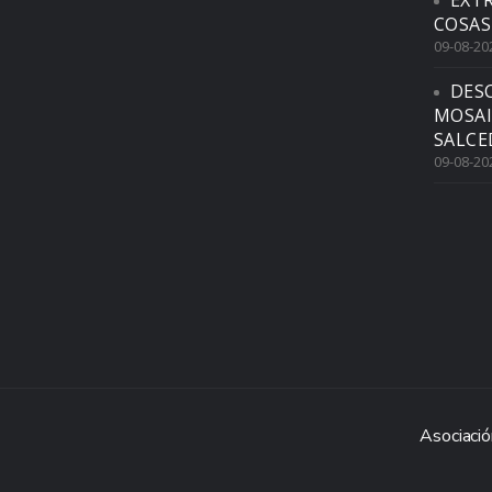
EXTR
COSAS
09-08-20
DES
MOSAI
SALCE
09-08-20
Asociació