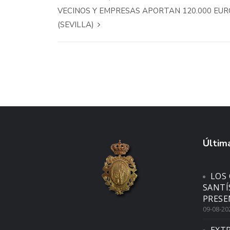
VECINOS Y EMPRESAS APORTAN 120.000 EU
(SEVILLA)
Última
LOS 
SANTÍ
PRESE
09-08-20