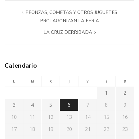
PEONZAS, COMETAS Y OTROS JUGUETES
PROTAGONIZAN LA FERIA
LA CRUZ DERRIBADA
Calendario
L
M
X
J
V
S
D
1
2
3
4
5
6
7
8
9
10
11
12
13
14
15
16
17
18
19
20
21
22
23