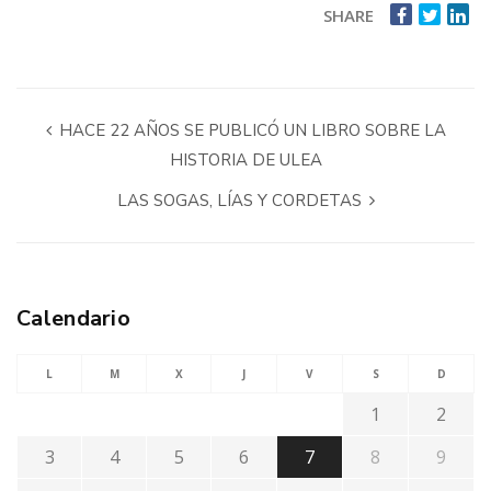
SHARE
HACE 22 AÑOS SE PUBLICÓ UN LIBRO SOBRE LA
HISTORIA DE ULEA
LAS SOGAS, LÍAS Y CORDETAS
Calendario
L
M
X
J
V
S
D
1
2
3
4
5
6
7
8
9