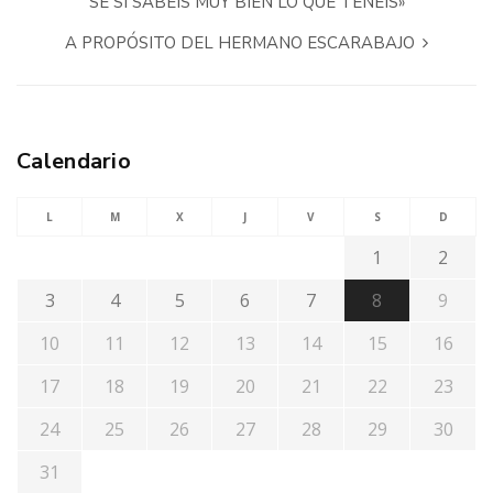
SÉ SI SABÉIS MUY BIEN LO QUE TENÉIS»
A PROPÓSITO DEL HERMANO ESCARABAJO
Calendario
L
M
X
J
V
S
D
1
2
3
4
5
6
7
8
9
10
11
12
13
14
15
16
17
18
19
20
21
22
23
24
25
26
27
28
29
30
31