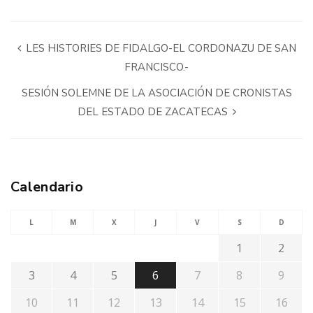
LES HISTORIES DE FIDALGO-EL CORDONAZU DE SAN
FRANCISCO.-
SESIÓN SOLEMNE DE LA ASOCIACIÓN DE CRONISTAS
DEL ESTADO DE ZACATECAS
Calendario
L
M
X
J
V
S
D
1
2
3
4
5
6
7
8
9
10
11
12
13
14
15
16