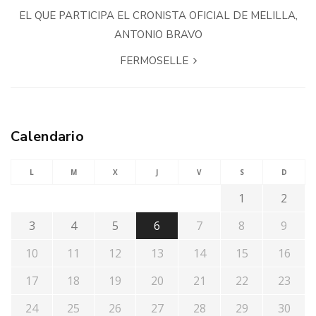
EL QUE PARTICIPA EL CRONISTA OFICIAL DE MELILLA,
ANTONIO BRAVO
FERMOSELLE
Calendario
L
M
X
J
V
S
D
1
2
3
4
5
6
7
8
9
10
11
12
13
14
15
16
17
18
19
20
21
22
23
24
25
26
27
28
29
30