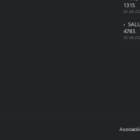
1315
05-08-20
SAL
4783.
05-08-20
Asociació