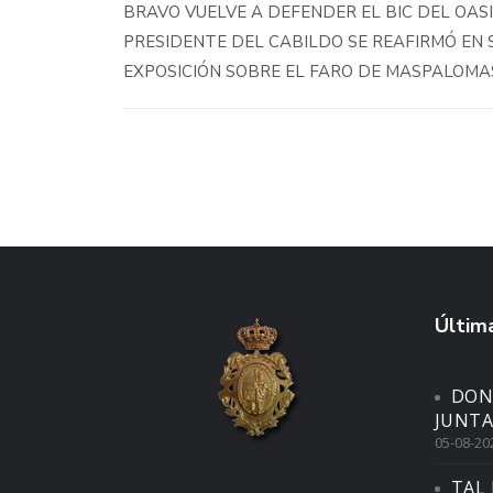
BRAVO VUELVE A DEFENDER EL BIC DEL OASI
PRESIDENTE DEL CABILDO SE REAFIRMÓ EN 
EXPOSICIÓN SOBRE EL FARO DE MASPALOM
Última
DON
JUNTA
05-08-20
TAL 