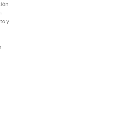
ción
n
to y
n