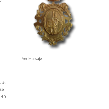
 a
Ver Mensaje
s de
 se
 en