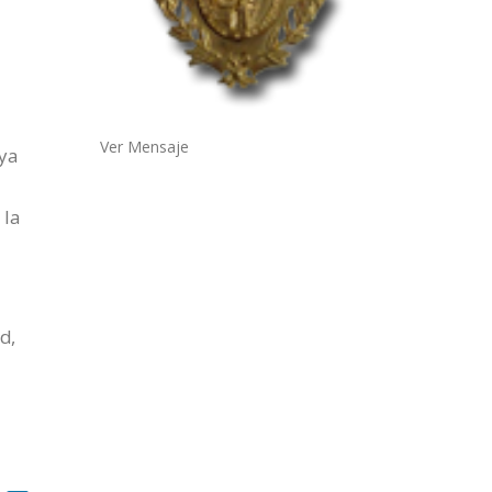
Ver Mensaje
 ya
 la
d,