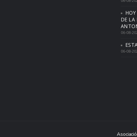
06-08-20
HOY
DE LA
ANTON
06-08-20
EST
06-08-20
Asociació