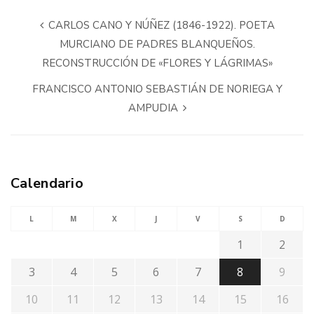
CARLOS CANO Y NÚÑEZ (1846-1922). POETA
MURCIANO DE PADRES BLANQUEÑOS.
RECONSTRUCCIÓN DE «FLORES Y LÁGRIMAS»
FRANCISCO ANTONIO SEBASTIÁN DE NORIEGA Y
AMPUDIA
Calendario
L
M
X
J
V
S
D
1
2
3
4
5
6
7
8
9
10
11
12
13
14
15
16