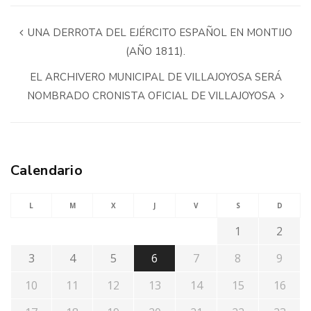
UNA DERROTA DEL EJÉRCITO ESPAÑOL EN MONTIJO
(AÑO 1811).
EL ARCHIVERO MUNICIPAL DE VILLAJOYOSA SERÁ
NOMBRADO CRONISTA OFICIAL DE VILLAJOYOSA
Calendario
L
M
X
J
V
S
D
1
2
3
4
5
6
7
8
9
10
11
12
13
14
15
16