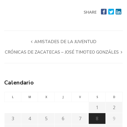
SHARE
AMISTADES DE LA JUVENTUD
CRÓNICAS DE ZACATECAS – JOSÉ TIMOTEO GONZÁLES
Calendario
L
M
X
J
V
S
D
1
2
3
4
5
6
7
8
9