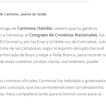
de Carmona , puerta de Sevilla
omingo de
Carmona /Sevilla
/; advertí que su gente es
ir a Carmona, al
Congreso de Cronistas Nacionales,
fui 
l Coronel y, por las Eras y la falda sur de Cuérrabos, subí
a cima de las Camposas, seguí el espolón abrupto hacia el
 la Horcada de Buyo y trepé a Peña Blanca, para recorrer s
sde estas cumbres, en días claros, clarividentes, puede
los cronistas oficiales, Carmona fue habitada y gobernada
 ahí, concluyó, que los carmonenses sean tan desaboríos.
reza, mala compañera tanto para el humor como para la