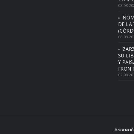
08-08-20
NOM
DE LA
(CÓRD
08-08-20
ZAR
SU LI
Y PAI
FRONT
07-08-20
Asociació