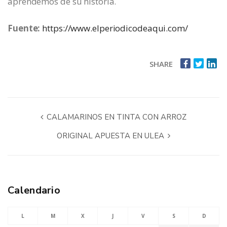
aprendemos de su historia.
Fuente:
https://www.elperiodicodeaqui.com/
SHARE
CALAMARINOS EN TINTA CON ARROZ
ORIGINAL APUESTA EN ULEA
Calendario
L
M
X
J
V
S
D