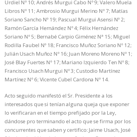
Urdiel Nº 10; Andrés Murgui Cabo Nº 9; Valero Muela
Libros Nº 11; Ambrosio Murgui Merino Nº 7; Matías
Soriano Sancho Nº 19; Pascual Murgui Asensi Nº 2;
Ramón García Hernández Nº 4; Félix Hernández
Soriano Nº 5; Bernabé Carpio Giménez Nª 15; Miguel
Rodilla Faubel Nº 18; Francisco Muñoz Soriano Nº 12;
Julián Usach Muñoz Nº 16; Juan Moreno Moreno Nº 1;
José Blay Fuertes Nº 17; Mariano Izquierdo Ten Nº 8;
Francisco Usach Murgui Nº 3; Custodio Martínez
Martínez Nº 6; Vicente Cubel Cardona Nº 14.
Acto seguido manifestó el Sr. Presidente a los
interesados que si tenían alguna queja que exponer
lo verificaran en el tiempo prefijado por la Ley,
dándose pro terminando el acto que se firma por los
concurrentes que saben y certifico: Jaime Usach, José