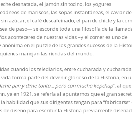
leche desnatada, el jamón sin tocino, los yogures
cedáneos de mariscos, las sopas instantáneas, el caviar de
 sin azúcar, el café descafeinado, el pan de chicle y la co
o sea de paso— se esconde toda una filosofía de la llamad
eños aconteceres de nuestras vidas –y el comer es uno de
y anónima en el puzzle de los grandes sucesos de la Histor
e quienes manejan las riendas del mundo.
omidas cuando los telediarios, entre cucharada y cucharada
vida forma parte del devenir glorioso de la Historia, en 
dame pan y dime tonto… pero con mucho kepchup
”, al que
, ya en 1921, se refería al apuntarnos que el gran secre
la habilidad que sus dirigentes tengan para “fabricarse” 
 de diseño para escribir la Historia previamente diseñad