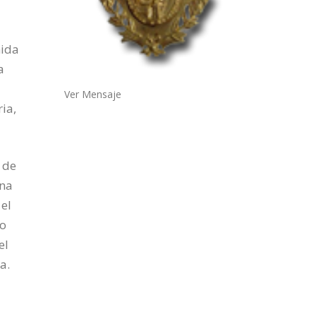
mida
a
Ver Mensaje
ia,
 de
una
 el
to
el
a.