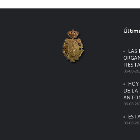
Última
LAS 
ORGAN
FIEST
06-08-20
HOY
DE LA
ANTON
06-08-20
EST
06-08-20