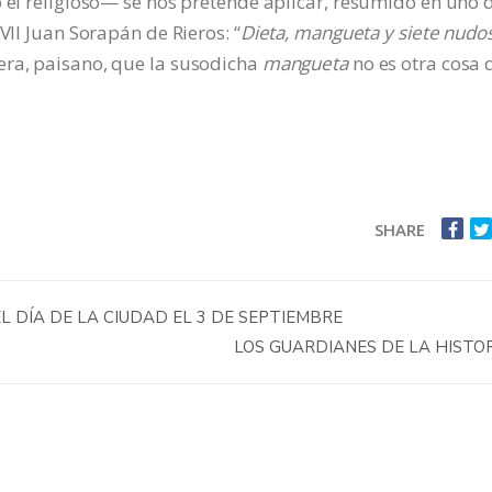
o el religioso— se nos pretende aplicar, resumido en uno 
VII Juan Sorapán de Rieros: “
Dieta, mangueta y siete nudos
era, paisano, que la susodicha
mangueta
no es otra cosa 
SHARE
L DÍA DE LA CIUDAD EL 3 DE SEPTIEMBRE
LOS GUARDIANES DE LA HISTO