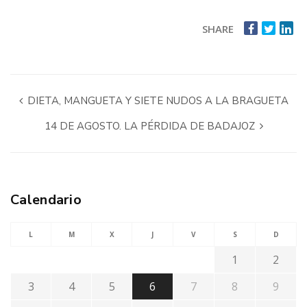
SHARE
DIETA, MANGUETA Y SIETE NUDOS A LA BRAGUETA
14 DE AGOSTO. LA PÉRDIDA DE BADAJOZ
Calendario
L
M
X
J
V
S
D
1
2
3
4
5
6
7
8
9