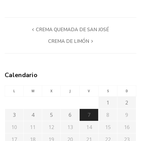
CREMA QUEMADA DE SAN JOSÉ
CREMA DE LIMÓN
Calendario
L
M
X
J
V
S
D
1
2
3
4
5
6
7
8
9
10
11
12
13
14
15
16
17
18
19
20
21
22
23