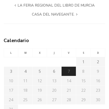
LA FERIA REGIONAL DEL LIBRO DE MURCIA
CASA DEL NAVEGANTE.
Calendario
L
M
X
J
V
S
D
1
2
3
4
5
6
7
8
9
10
11
12
13
14
15
16
17
18
19
20
21
22
23
24
25
26
27
28
29
30