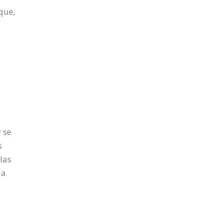
que,
,
 se
s
las
da