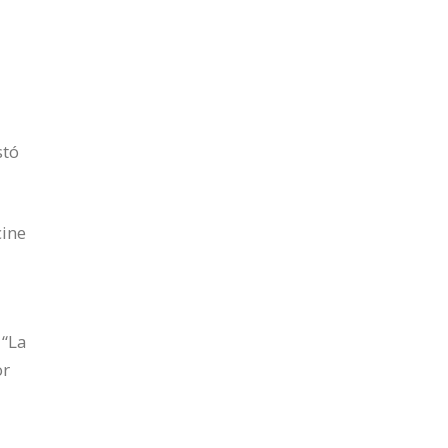
stó
cine
 “La
or