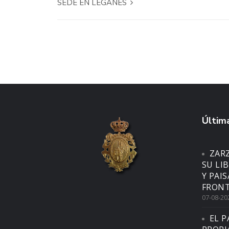
SEDE EN LEGANÉS
Última
ZAR
SU LI
Y PAI
FRONT
07-08-20
EL P