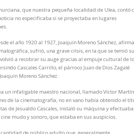
murciana, que nuestra pequeña localidad de Ulea, contó 
oticia no especificaba si se proyectaba en lugares
es.
desde el año 1920 al 1927, Joaquín Moreno Sánchez, afirm
atográfica, sufrió, una grave crisis, en la que se temió s
volvió a recobrar su auge gracias al empuje cultural de l
sindo Cascales Carrillo, el párroco Juan de Dios Zagalé
, Joaquín Moreno Sánchez.
ea un infatigable maestro nacional, llamado Víctor Martí
es de la cinematografía, no en vano había obtenido el tít
utas de Jesualdo Cascales, instaló su máquina y efectuaba
e cine mudo y sonoro, que estaba en sus auspicios.
an cantidad de público adulto que, generalmente,