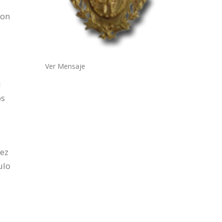
con
Ver Mensaje
a
u
os
nez
ulo