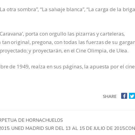
 otra sombra”, “La salvaje blanca”, “La carga de la brig
aravana’, porta con orgullo las pizarras y carteleras,
an original, pregona, con todas las fuerzas de su gargan
 proyectado; y proyectarán, en el Cine Olimpia, de Ulea.
re de 1949, realza en sus páginas, la apuesta por el cine
SHARE
LA REINA DE LOS ÁNGELES, ALCALDESA PERPETUA‏ DE HORNACHUELOS
015. UNED MADRID SUR DEL 13 AL 15 DE JULIO DE 2015.CON