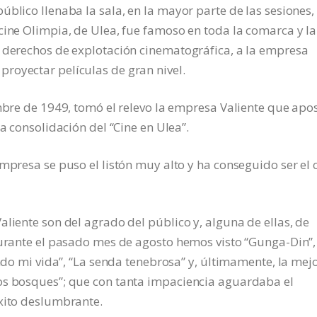
blico llenaba la sala, en la mayor parte de las sesiones,
cine Olimpia, de Ulea, fue famoso en toda la comarca y la
s derechos de explotación cinematográfica, a la empresa
royectar películas de gran nivel.
embre de 1949, tomó el relevo la empresa Valiente que apo
a consolidación del “Cine en Ulea”.
mpresa se puso el listón muy alto y ha conseguido ser el 
liente son del agrado del público y, alguna de ellas, de
Durante el pasado mes de agosto hemos visto “Gunga-Din”,
endo mi vida”, “La senda tenebrosa” y, últimamente, la mej
os bosques”; que con tanta impaciencia aguardaba el
éxito deslumbrante.