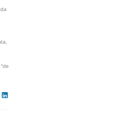
ada
ta,
 “de