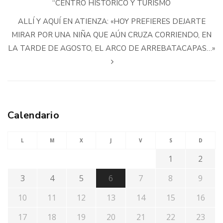
“CENTRO HISTÓRICO Y TURISMO
ALLÍ Y AQUÍ EN ATIENZA: «HOY PREFIERES DEJARTE
MIRAR POR UNA NIÑA QUE AÚN CRUZA CORRIENDO, EN
LA TARDE DE AGOSTO, EL ARCO DE ARREBATACAPAS…»
Calendario
L
M
X
J
V
S
D
1
2
3
4
5
6
7
8
9
10
11
12
13
14
15
16
17
18
19
20
21
22
23