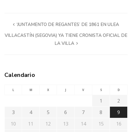
‘JUNTAMENTO DE REGANTES’ DE 1861 EN ULEA
VILLACASTÍN (SEGOVIA) YA TIENE CRONISTA OFICIAL DE
LA VILLA
Calendario
L
M
X
J
V
S
D
1
2
3
4
5
6
7
8
9
10
11
12
13
14
15
16