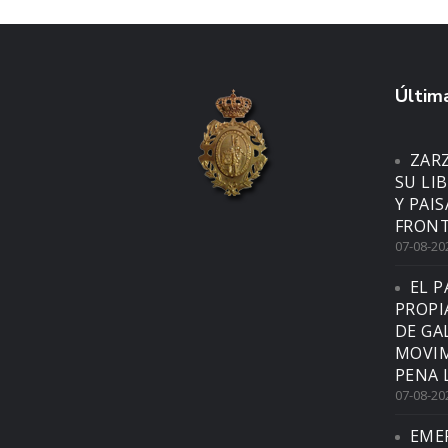
Última
ZAR
SU LI
Y PAI
FRONT
07-08-20
EL P
PROPI
DE GA
MOVIM
PENA 
07-08-20
EME