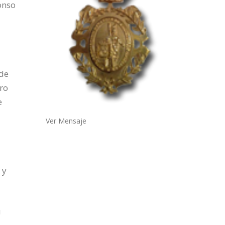
onso
de
ro
e
Ver Mensaje
 y
u