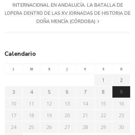
INTERNACIONAL EN ANDALUCÍA. LA BATALLA DE
LOPERA DENTRO DE LAS XV JORNADAS DE HISTORIA DE
DOÑA MENCÍA (CÓRDOBA)
Calendario
L
M
X
J
V
S
D
1
2
3
4
5
6
7
8
9
10
11
12
13
14
15
16
17
18
19
20
21
22
23
24
25
26
27
28
29
30