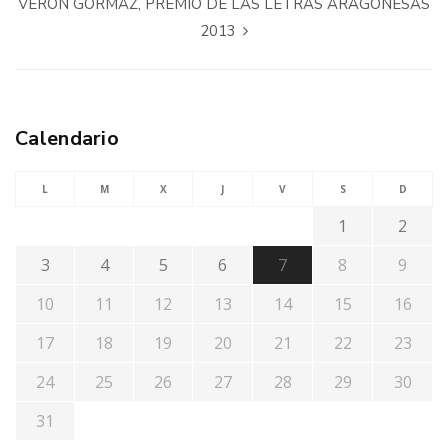
VERÓN GORMAZ, PREMIO DE LAS LETRAS ARAGONESAS
2013
Calendario
L
M
X
J
V
S
D
1
2
3
4
5
6
7
8
9
10
11
12
13
14
15
16
17
18
19
20
21
22
23
24
25
26
27
28
29
30
31