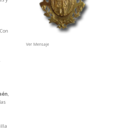
 Con
Ver Mensaje
r
Jaén
,
das
illa