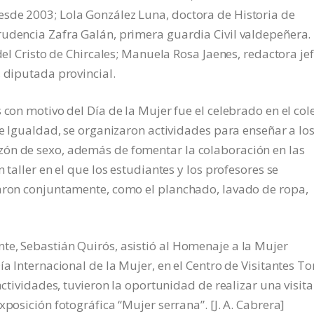
sde 2003; Lola González Luna, doctora de Historia de
rudencia Zafra Galán, primera guardia Civil valdepeñera.
del Cristo de Chircales; Manuela Rosa Jaenes, redactora je
, diputada provincial.
 con motivo del Día de la Mujer fue el celebrado en el col
de Igualdad, se organizaron actividades para enseñar a lo
zón de sexo, además de fomentar la colaboración en las
 taller en el que los estudiantes y los profesores se
zaron conjuntamente, como el planchado, lavado de ropa,
te, Sebastián Quirós, asistió al Homenaje a la Mujer
ía Internacional de la Mujer, en el Centro de Visitantes To
actividades, tuvieron la oportunidad de realizar una visita
xposición fotográfica “Mujer serrana”. [J. A. Cabrera]