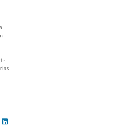
ia
on
) -
rias