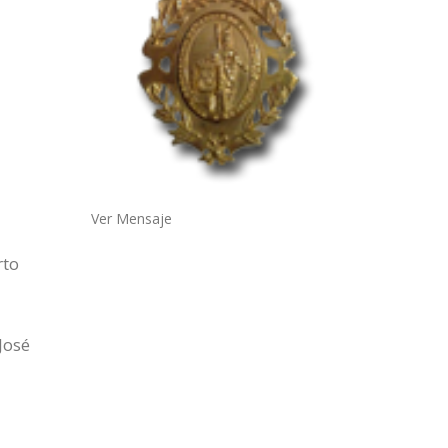
Ver Mensaje
rto
José