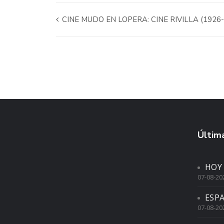
CINE MUDO EN LOPERA: CINE RIVILLA (1926-
Última
HOY
07-08-20
ESP
07-08-20