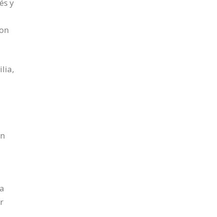
és y
con
lia,
en
ba
r