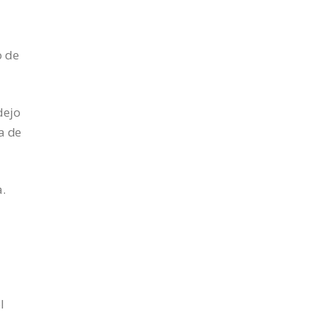
o de
dejo
a de
a.
l