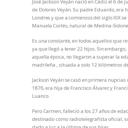
José Jackson Veyán nació en Cádiz el 6 de j
de Dolores Veyán. Su padre Eduardo, era h
Londres y que a comienzos del siglo XIX s
Manuela Cortés, natural de Medina-Sidone
Es una constante, en todos aquellos que ret
ya que llegó a tener 22 hijos. Sin embargo
aquella época, no llegaron a superar la eda
madrileña , situada a solo 12 kilómetros de
Jackson Veyán se casó en primera nupcias 
1876, era hija de Francisco Álvarez y Fran
Luanco.
Pero Carmen, falleció a los 27 años de ed
destinado como radiotelegrafista oficial, 
dado a luz a la última de sus hijas.