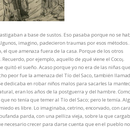
 castigaban a base de sustos. Eso pasaba porque no se ha
 Algunos, imagino, padecieron traumas por esos métodos.
, el que amenaza fuera de la casa. Porque de los otros
e. Recuerdo, por ejemplo, aquello de ¡qué viene el Coco¡.
e quitó el sueño. Acaso porque yo no era de las niñas qu
cho peor fue la amenaza del Tío del Saco, también llamad
Se dedicaba en robar niños malos para sacarles la mantec
atural, eran los años de la postguerra y del hambre. Com
que no tenía que temer al Tío del Saco; pero le temía. Al
l miedo es libre. Lo imaginaba, cetrino, encorvado, con car
bufanda parda, con una pelliza vieja, sobre la que carga
ue necesario crecer para darse cuenta que en el pueblo n