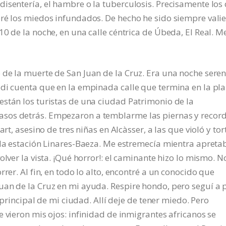
isentería, el hambre o la tuberculosis. Precisamente los
ré los miedos infundados. De hecho he sido siempre valie
0 de la noche, en una calle céntrica de Úbeda, El Real. M
de la muerte de San Juan de la Cruz. Era una noche seren
 di cuenta que en la empinada calle que termina en la pl
están los turistas de una ciudad Patrimonio de la
sos detrás. Empezaron a temblarme las piernas y recor
art, asesino de tres niñas en Alcàsser, a las que violó y to
 la estación Linares-Baeza. Me estremecía mientra apreta
olver la vista. ¡Qué horror!: el caminante hizo lo mismo. N
rer. Al fin, en todo lo alto, encontré a un conocido que
uan de la Cruz en mi ayuda. Respire hondo, pero seguí a 
a principal de mi ciudad. Allí deje de tener miedo. Pero
 vieron mis ojos: infinidad de inmigrantes africanos se