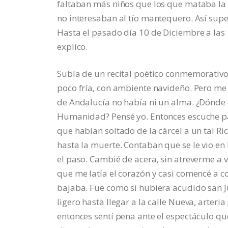
faltaban más niños que los que mataba la d
no interesaban al tío mantequero. Así supe
Hasta el pasado día 10 de Diciembre a las 1
explico.
Subía de un recital poético conmemorativo 
poco fría, con ambiente navideño. Pero me
de Andalucía no había ni un alma. ¿Dónde 
Humanidad? Pensé yo. Entonces escuche pa
que habían soltado de la cárcel a un tal Ric
hasta la muerte. Contaban que se le vio en
el paso. Cambié de acera, sin atreverme a v
que me latía el corazón y casi comencé a cor
bajaba. Fue como si hubiera acudido san J
ligero hasta llegar a la calle Nueva, arteri
entonces sentí pena ante el espectáculo que