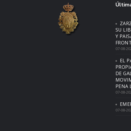
Última
ZAR
SU LI
Y PAI
FRONT
07-08-20
EL P
PROPI
DE GA
MOVIM
PENA 
07-08-20
EME
07-08-20