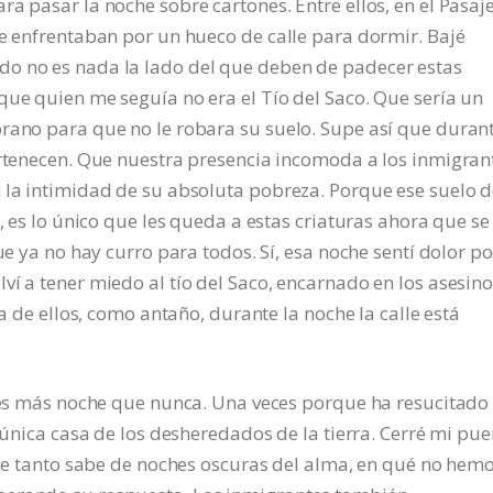
a pasar la noche sobre cartones. Entre ellos, en el Pasaj
se enfrentaban por un hueco de calle para dormir. Bajé
do no es nada la lado del que deben de padecer estas
que quien me seguía no era el Tío del Saco. Que sería un
prano para que no le robara su suelo. Supe así que duran
ertenecen. Que nuestra presencia incomoda a los inmigran
 la intimidad de su absoluta pobreza. Porque ese suelo d
s, es lo único que les queda a estas criaturas ahora que se
ue ya no hay curro para todos. Sí, esa noche sentí dolor po
í a tener miedo al tío del Saco, encarnado en los asesino
pa de ellos, como antaño, durante la noche la calle está
e es más noche que nunca. Una veces porque ha resucitado 
a única casa de los desheredados de la tierra. Cerré mi pue
 que tanto sabe de noches oscuras del alma, en qué no hem