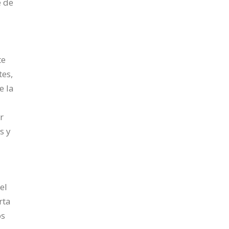
e de
te
tes,
e la
r
s y
el
rta
os