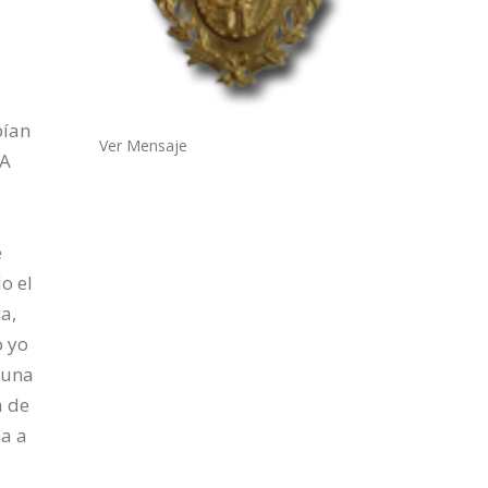
bían
Ver Mensaje
 A
e
o el
a,
o yo
guna
a de
ba a
o