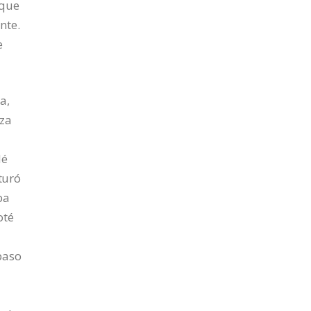
 que
nte.
e
a,
aza
dé
rturó
ba
oté
paso