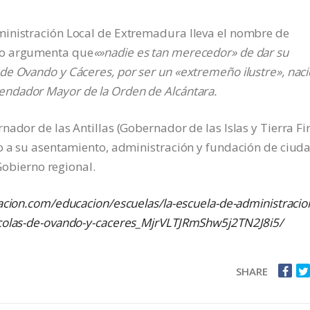
inistración Local de Extremadura lleva el nombre de
ño argumenta que
«»nadie es tan merecedor» de dar su
de Ovando y Cáceres, por ser un «extremeño ilustre», nac
ndador Mayor de la Orden de Alcántara.
nador de las Antillas (Gobernador de las Islas y Tierra Fi
vo a su asentamiento, administración y fundación de ciud
 Gobierno regional.
macion.com/educacion/escuelas/la-escuela-de-administracio
icolas-de-ovando-y-caceres_MjrVLTJRmShw5j2TN2J8i5/
SHARE