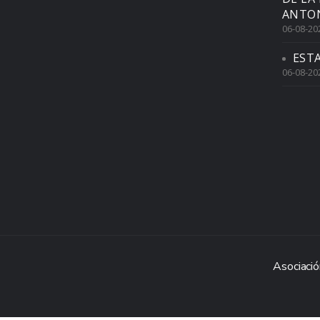
ANTON
06-08-20
EST
06-08-20
Asociació