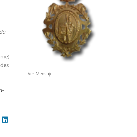
ido
rme)
ades
Ver Mensaje
n-