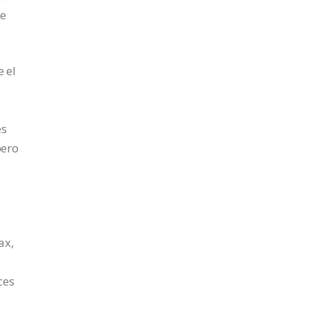
re
 el
es
pero
ax,
ces