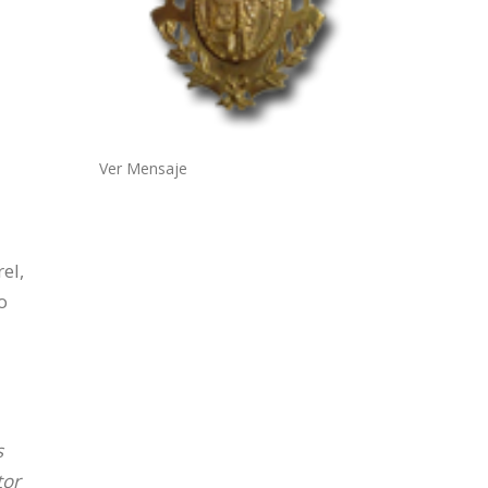
Ver Mensaje
el,
o
s
tor