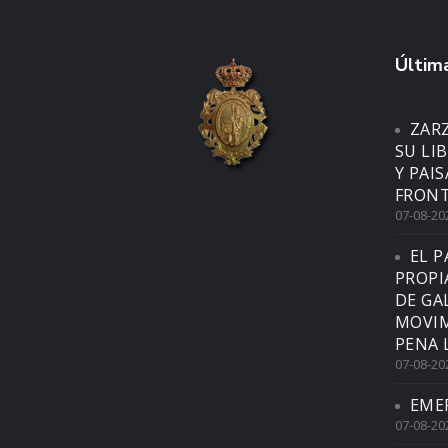
Última
ZAR
SU LI
Y PAI
FRONT
07-08-20
EL P
PROPI
DE GA
MOVIM
PENA 
07-08-20
EME
07-08-20