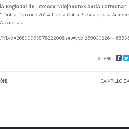
ria Regional de Texcoco “Alejandro Contla Carmona”
e
 Crónica, Texcoco 2024. Fue la única Presea que la Acade
 Zacatecas.
to/?fbid=2689996957822200&set=pcb.269000226448833
SHARE
ÓN).
CAMPILLO B