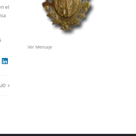
n el
mia
6
Ver Mensaje
AJO