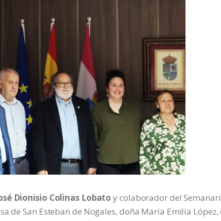
osé Dionisio Colinas Lobato
y colaborador del Semanari
esa de San Esteban de Nogales, doña María Emilia López,