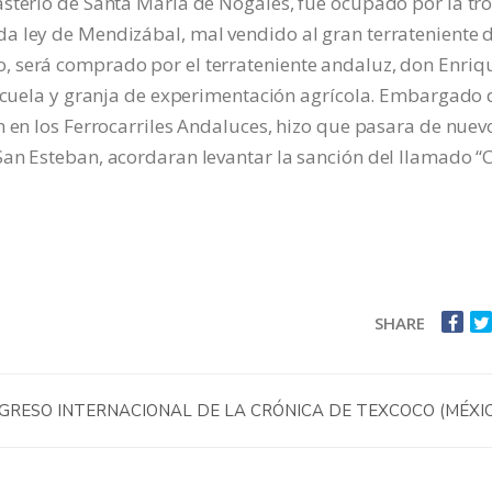
asterio de Santa María de Nogales, fue ocupado por la tr
a ley de Mendizábal, mal vendido al gran terrateniente 
, será comprado por el terrateniente andaluz, don Enriq
escuela y granja de experimentación agrícola. Embargado 
n en los Ferrocarriles Andaluces, hizo que pasara de nuev
San Esteban, acordaran levantar la sanción del llamado “
SHARE
NGRESO INTERNACIONAL DE LA CRÓNICA DE TEXCOCO (MÉXI