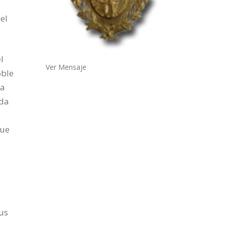
el
l
Ver Mensaje
oble
ña
eda
que
sus