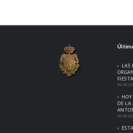
Última
LAS 
ORGAN
FIEST
06-08-20
HOY
DE LA
ANTON
06-08-20
EST