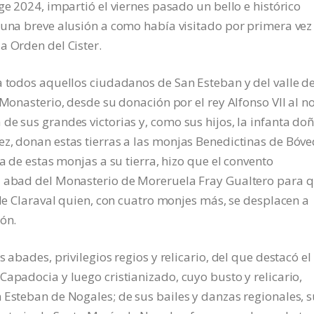
ge 2024, impartió el viernes pasado un bello e histórico
 una breve alusión a como había visitado por primera vez 
a Orden del Cister.
a todos aquellos ciudadanos de San Esteban y del valle de
 Monasterio, desde su donación por el rey Alfonso VII al n
de sus grandes victorias y, como sus hijos, la infanta do
ez, donan estas tierras a las monjas Benedictinas de Bóv
ta de estas monjas a su tierra, hizo que el convento
al abad del Monasterio de Moreruela Fray Gualtero para 
 de Claraval quien, con cuatro monjes más, se desplacen a
ón.
 abades, privilegios regios y relicario, del que destacó el
Capadocia y luego cristianizado, cuyo busto y relicario,
 Esteban de Nogales; de sus bailes y danzas regionales, 