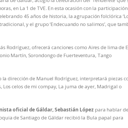
ria de Gáldar, acogió la celebración del ‘Tenderete’ que 
horas, en La 1 de TVE. En esta ocasión con la participación
elebrando 45 años de historia, la agrupación folclórica ‘L
tradicional, y el grupo ‘Endecuando no salimos’, que tam
olás Rodríguez, ofrecerá canciones como Aires de lima de E
tonio Martín, Sorondongo de Fuerteventura, Tango
o la dirección de Manuel Rodríguez, interpretará piezas 
, Los celos de mi compay, La juma de ayer, Madrigal o
nista oficial de Gáldar, Sebastián López
para hablar de
quia de Santiago de Gáldar recibió la Bula papal para