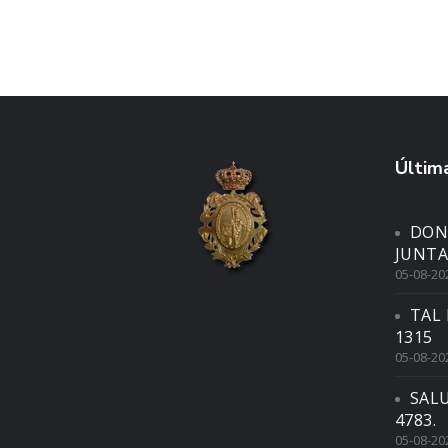
Última
DON
JUNTA
05-08-20
TAL 
1315
05-08-20
SAL
4783.
05-08-20