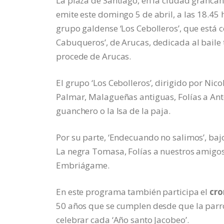
La plaza de Santiago, en la ciudad grancana
emite este domingo 5 de abril, a las 18.45 
grupo galdense ‘Los Cebolleros’, que está c
Cabuqueros’, de Arucas, dedicada al baile 
procede de Arucas.
El grupo ‘Los Cebolleros’, dirigido por Nic
Palmar, Malagueñas antiguas, Folías a An
guanchero o la Isa de la paja.
Por su parte, ‘Endecuando no salimos’, baj
La negra Tomasa, Folías a nuestros amigos
Embriágame.
En este programa también participa el
cro
50 años que se cumplen desde que la parro
celebrar cada ‘Año santo Jacobeo’.