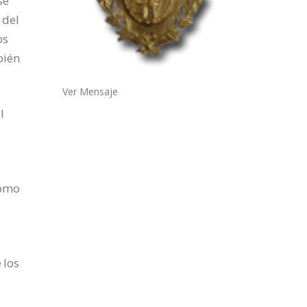
se
 del
os
bién
Ver Mensaje
l
como
 los